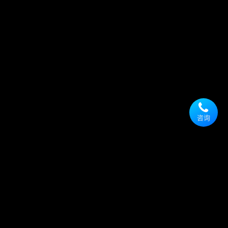
王
昭
咨询
宁
高
级
客
户
经
理