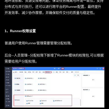
地环境依赖、资源受限等问题，保证任务隔离与环境一致性，支持
级
分布式与并行执行，还可以进行跨平台的Runner配置，最终提升
客
开发效率、减少协作摩擦，并确保软件交付的质量与稳定性。
户
经
理
电话(微信)
1、Runner权限设置
17669512663
QQ 号码
普通用户使用Runner管理需要管理分配权限。
3684528290
联系邮箱
后台--人员管理--分配权限下新增了Runner模块的权限包,可以根据
wangzhaoning@chandao.com
需要给用户分配权限。