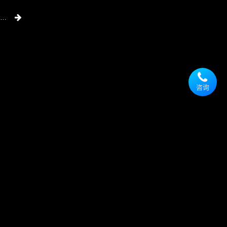
禅道DevOps平台3.2发布！本次发布新增Runner管理功能
咨询
王
昭
宁
高
级
客
户
经
理