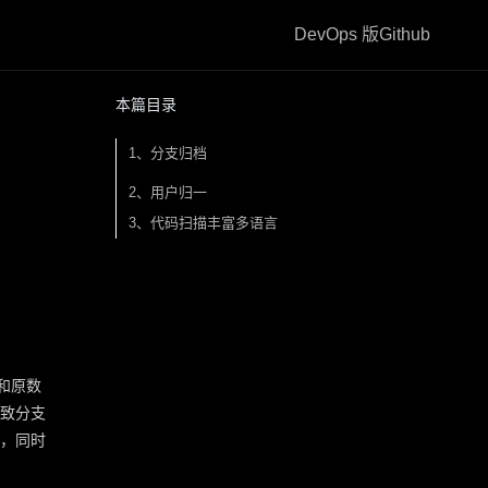
DevOps 版
Github
本篇目录
1、分支归档
2、用户归一
3、代码扫描丰富多语言
和原数
致分支
，同时