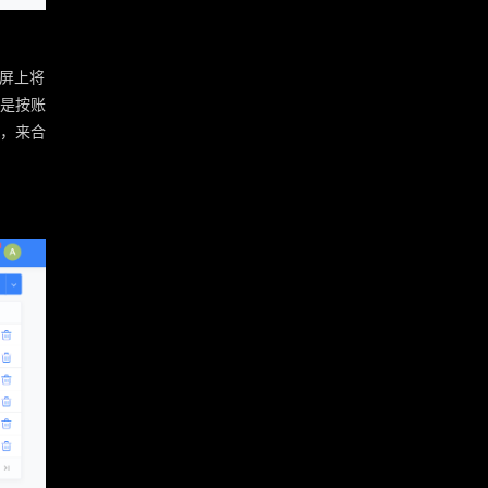
大屏上将
是按账
，来合