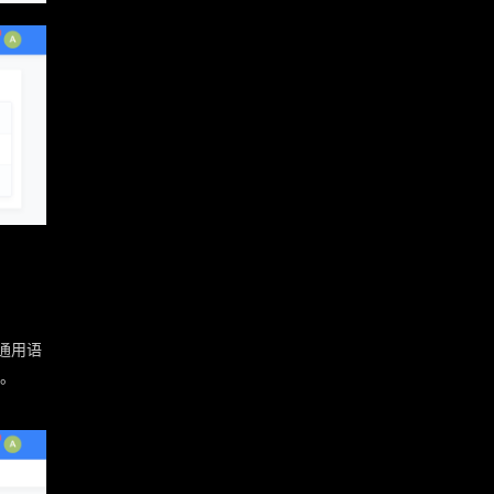
及通用语
。