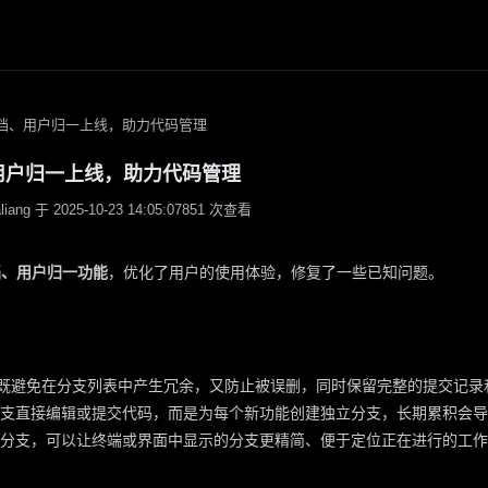
色功能
代码评审
支归档、用户归一上线，助力代码管理
代码回溯
质量门禁
增强 Git 命令
、用户归一上线，助力代码管理
效能度量
ng 于 2025-10-23 14:05:07
851 次查看
档、用户归一功能
，优化了用户的使用体验，修复了一些已知问题。
，既避免在分支列表中产生冗余，又防止被误删，同时保留完整的提交记录
支直接编辑或提交代码，而是为每个新功能创建独立分支，长期累积会导
分支，可以让终端或界面中显示的分支更精简、便于定位正在进行的工作