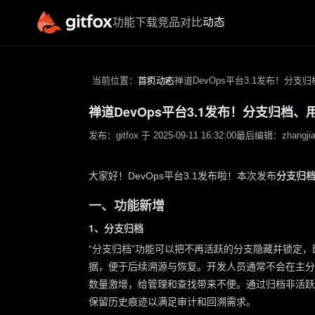
功能
下载
竞品对比
动态
核心功能
特
源代码管理
当前位置：
首页
动态
禅道DevOps平台3.1发布！分
流水线管理
王昭宁/
高级客户经
禅道DevOps平台3.1发布！分支归档
制品库管理
理
代码扫描
发布：gitfox 于 2025-09-11 16:32:00
最后编辑：zhangjialia
高级客户经理
进入功能
电话(微信)
大家好！DevOps平台3.1发布啦！本次发布
分支归
17669512663
一、功能新增
QQ 号码
3684528290
1、分支归档
联系邮箱
“分支归档”功能可以把不再活跃的分支隐藏并锁定
wangzhaoning@chandao.com
据，便于后续溯源与恢复。开发人员通常不会在主分
数量激增，给管理和查找带来不便。通过归档非活跃
保留历史痕迹以满足审计和回溯需求。